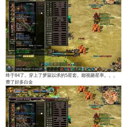
终于84了。穿上了梦寐以求的5星套。鄙视砸星率。。。
费了好多白金