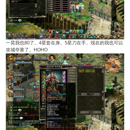
一晃我也80了。4星套在身。5星刀在手。现在的我也可以
攻城夺寨了。HOHO